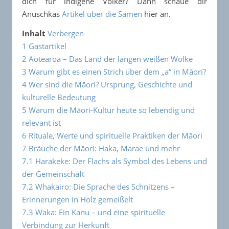
dich für indigene Völker? Dann schaue dir
Anuschkas
Artikel über die Samen
hier an.
Inhalt
Verbergen
1
Gastartikel
2
Aotearoa – Das Land der langen weißen Wolke
3
Warum gibt es einen Strich über dem „a“ in Māori?
4
Wer sind die Māori? Ursprung, Geschichte und
kulturelle Bedeutung
5
Warum die Māori-Kultur heute so lebendig und
relevant ist
6
Rituale, Werte und spirituelle Praktiken der Māori
7
Bräuche der Māori: Haka, Marae und mehr
7.1
Harakeke: Der Flachs als Symbol des Lebens und
der Gemeinschaft
7.2
Whakairo: Die Sprache des Schnitzens –
Erinnerungen in Holz gemeißelt
7.3
Waka: Ein Kanu – und eine spirituelle
Verbindung zur Herkunft