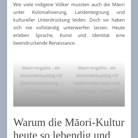
Wie viele indigene Völker mussten auch die Māori
unter Kolonialisierung, Landenteignung und
kultureller Unterdrückung leiden. Doch sie haben
sich nie vollständig unterwerfen lassen. Heute
erleben Sprache, Kunst und Identität eine
beeindruckende Renaissance.
Maori rangatira – ein
Maori rangatira – ein
Stammeshäuptling mit
Stammeshäuptling mit
Gesichtstätowierung –
traditionellem Speer und
Okains Bay Museum
Bekleidung – Okains Bay
Museum
Warum die Māori-Kultur
heute so lebendig und