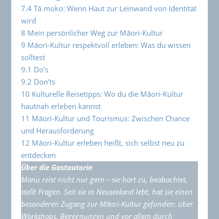
7.4
Tā moko: Wenn Haut zur Leinwand von Identität
wird
8
Mein persönlicher Weg zur Māori-Kultur
9
Māori-Kultur respektvoll erleben: Was du wissen
solltest
9.1
Do’s
9.2
Don’ts
10
Kulturelle Reisetipps: Wo du die Māori-Kultur
hautnah erleben kannst
11
Māori-Kultur und Tourismus: Zwischen Chance
und Herausforderung
12
Māori-Kultur erleben heißt, sich selbst neu zu
entdecken
Über die Gastautorin
Manu reist nicht nur gern – sie hört zu, beobachtet,
stellt Fragen. Seit sie in Neuseeland lebt, hat sie einen
besonderen Zugang zur Māori-Kultur gefunden: über
Workshops, Begegnungen und vor allem durch